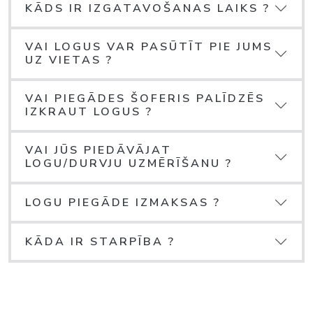
KĀDS IR IZGATAVOŠANAS LAIKS ?
VAI LOGUS VAR PASŪTĪT PIE JUMS
UZ VIETAS ?
VAI PIEGĀDES ŠOFERIS PALĪDZĒS
IZKRAUT LOGUS ?
VAI JŪS PIEDĀVĀJAT
LOGU/DURVJU UZMĒRĪŠANU ?
LOGU PIEGĀDE IZMAKSAS ?
KĀDA IR STARPĪBA ?