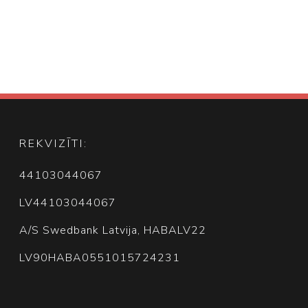
REKVIZĪTI:
44103044067
LV44103044067
A/S Swedbank Latvija, HABALV22
LV90HABA0551015724231