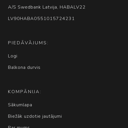
A/S Swedbank Latvija, HABALV22
LV90HABA0551015724231
PIEDĀVĀJUMS:
Logi
Balkona durvis
KOMPĀNIJA:
Sākumlapa
Biežāk uzdotie jautājumi
Par mums