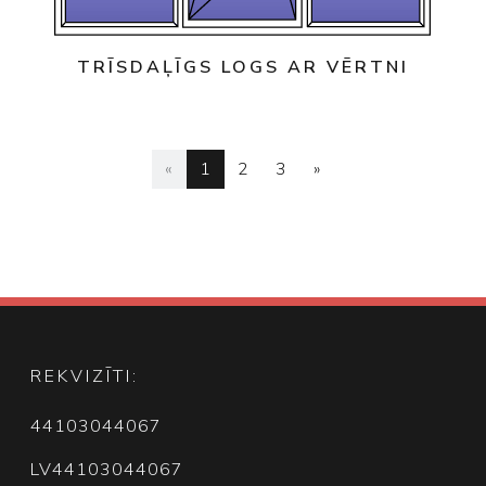
TRĪSDAĻĪGS LOGS AR VĒRTNI
«
1
2
3
»
REKVIZĪTI:
44103044067
LV44103044067